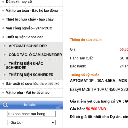
Đèn exit - sự cố
Vật tư an toàn - Bảo hộ lao động
Thiết bị chữa cháy - báo cháy
Van công nghiệp - Van PCCC
Thiết bị điện Schneider
Thông tin sản phẩm
APTOMAT SCHNEIDER
Giá:
56,5
CÔNG TĂC- Ổ CẮM SCHNEIDER
Hãng sản xuất:
SCH
THIẾT BỊ ĐIỆN KHÁC-
Bảo hành:
24 T
SCHNEIDER
THIẾT BỊ ĐIỆN SCHNEIDER
Thông số kỹ thuật
APTOMAT 1P - 10A 4.5KA - MCB
Sản xuất tủ cứu hóa theo thiết kế
Easy9 MCB 1P 10A C 4500A 230
Vật tư phụ - Vật tư tiêu hao
Gía niêm yết của hãng có VAT:
8
Tìm kiếm
Gía bán:
56.500 VNĐ
Để có giá tốt nhất cho Dự án, xin