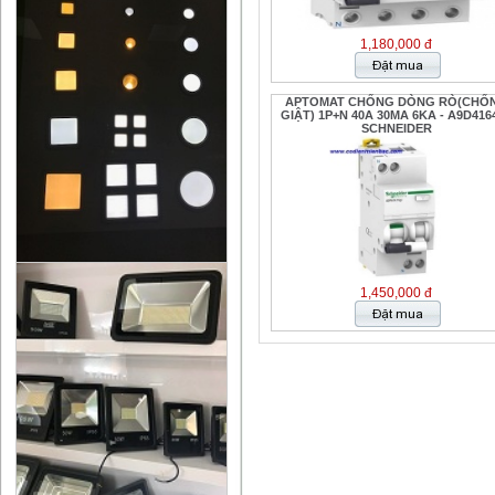
1,180,000 đ
APTOMAT CHỐNG DÒNG RÒ(CHỐ
GIẬT) 1P+N 40A 30MA 6KA - A9D4164
SCHNEIDER
1,450,000 đ