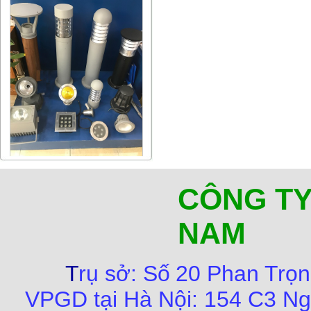
CÔNG TY
NAM
T
rụ sở:
Số
20 Phan Trọn
VPGD tại Hà Nội:
154 C3 Ng