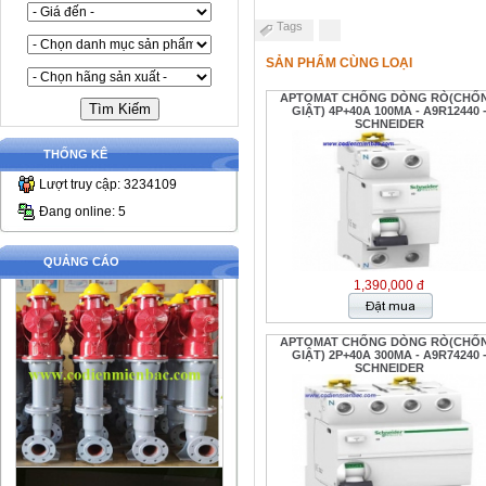
Tags
SẢN PHẨM CÙNG LOẠI
APTOMAT CHỐNG DÒNG RÒ(CHỐ
GIẬT) 4P+40A 100MA - A9R12440 
SCHNEIDER
THỐNG KÊ
Lượt truy cập: 3234109
Đang online: 5
QUẢNG CÁO
1,390,000 đ
APTOMAT CHỐNG DÒNG RÒ(CHỐ
GIẬT) 2P+40A 300MA - A9R74240 
SCHNEIDER