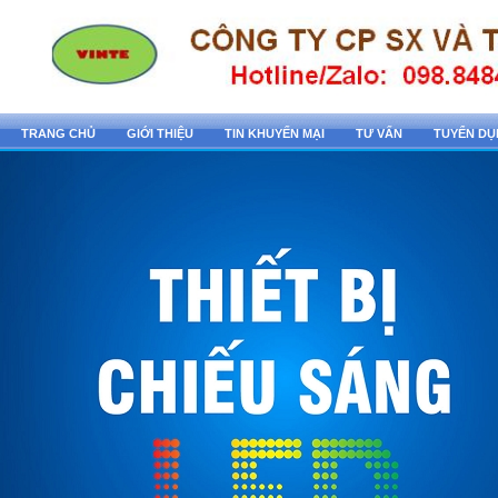
TRANG CHỦ
GIỚI THIỆU
TIN KHUYẾN MẠI
TƯ VẤN
TUYỂN D