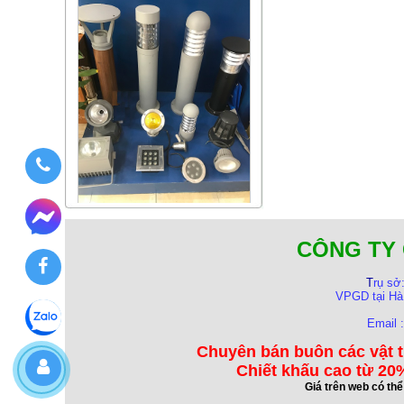
CÔNG TY 
T
rụ sở
VPGD tại Hà
Email 
Chuyên bán buôn các vật t
Chiết khấu cao từ 20%
Giá trên web có th