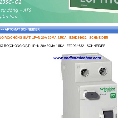
der >> APTOMAT SCHNEIDER
 RÒ(CHỐNG GIẬT) 1P+N 20A 30MA 4.5KA - EZ9D34632 - SCHNEIDER
 RÒ(CHỐNG GIẬT) 1P+N 20A 30MA 4.5KA - EZ9D34632 - SCHNEIDER