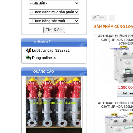
Tags
SẢN PHẨM CÙNG LOẠ
APTOMAT CHỐNG D
GIẬT) 4P+40A 100MA
THỐNG KÊ
SCHNEI
Lượt truy cập: 3232721
Đang online: 4
QUẢNG CÁO
1,390,00
APTOMAT CHỐNG D
GIẬT) 2P+40A 300MA
SCHNEI