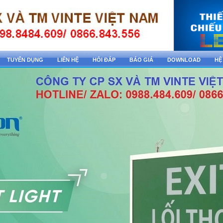
TUYỂN DỤNG
LIÊN HỆ
HỎI ĐÁP
BÁO GIÁ
DOWNLOAD
HỆ