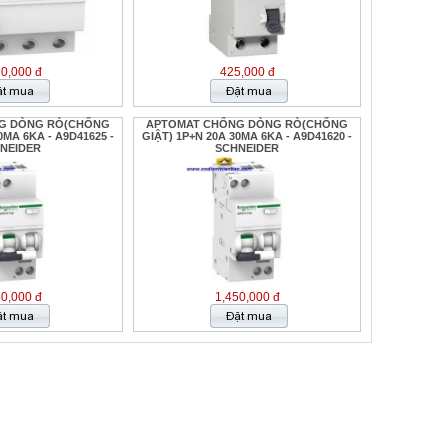
30,000 đ
425,000 đ
G DÒNG RÒ(CHỐNG
APTOMAT CHỐNG DÒNG RÒ(CHỐNG
0MA 6KA - A9D41625 -
GIẬT) 1P+N 20A 30MA 6KA - A9D41620 -
NEIDER
SCHNEIDER
50,000 đ
1,450,000 đ