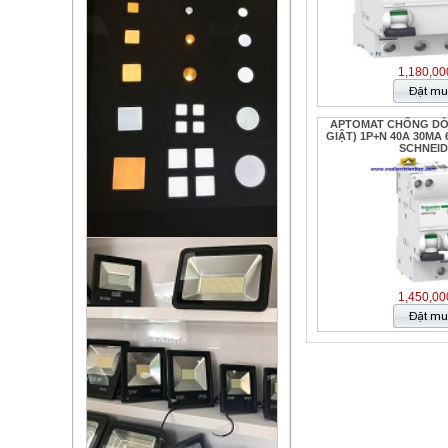
1,180,00
APTOMAT CHỐNG D
GIẬT) 1P+N 40A 30MA 6
SCHNEI
1,450,00