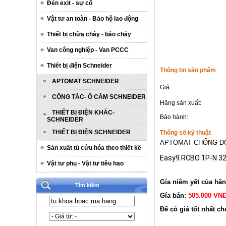
Đèn exit - sự cố
Vật tư an toàn - Bảo hộ lao động
Thiết bị chữa cháy - báo cháy
Van công nghiệp - Van PCCC
Thiết bị điện Schneider
Thông tin sản phẩm
APTOMAT SCHNEIDER
Giá:
CÔNG TĂC- Ổ CẮM SCHNEIDER
Hãng sản xuất:
THIẾT BỊ ĐIỆN KHÁC-
Bảo hành:
SCHNEIDER
THIẾT BỊ ĐIỆN SCHNEIDER
Thông số kỹ thuật
APTOMAT CHỐNG DÒN
Sản xuất tủ cứu hóa theo thiết kế
Easy9 RCBO 1P-N 3
Vật tư phụ - Vật tư tiêu hao
Gía niêm yết của hã
Tìm kiếm
Gía bán:
505.000
VN
Để có giá tốt nhất ch