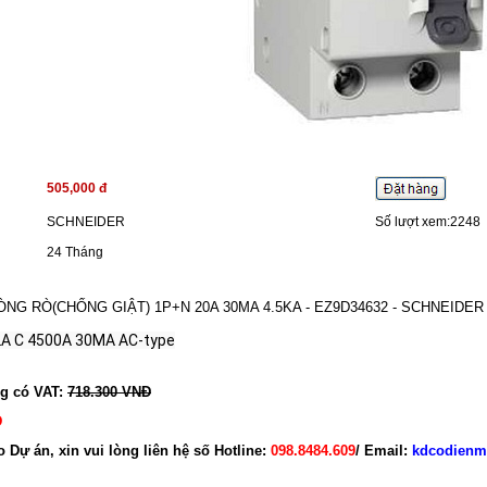
505,000 đ
SCHNEIDER
Số lượt xem:2248
24 Tháng
G RÒ(CHỐNG GIẬT) 1P+N 20A 30MA 4.5KA - EZ9D34632 - SCHNEIDER
2A C 4500A 30MA AC-type
ng có VAT:
718.300 VNĐ
Đ
o Dự án, xin vui lòng liên hệ số Hotline:
098.8484.609
/ Email:
kdcodienm