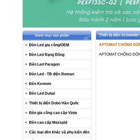
Thiết bị điện Schnei
Danh mục sản phẩm
APTOMAT CHỐNG DÒNG
Đèn Led gia công/OEM
APTOMAT CHỐNG DÒNG
Đèn Led Rạng Đông
Đèn Led Paragon
Đèn Led - TB điện Roman
Đèn Kentom
Đèn Led Duhal
Thiết bị điện Dobo Hàn Quốc
Đèn gia công cao cấp Vinte
Đèn cao cấp Maxspid
Các loại đèn khác và phụ kiện đèn