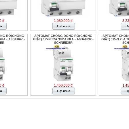
0 đ
1,080,000 đ
3,2
ÒNG RÒ(CHỐNG
APTOMAT CHỐNG DÒNG RÒ(CHỐNG
APTOMAT CHỐN
KA - A9D41640 -
GIẬT) 1P+N 32A 30MA 6KA - A9D41632 -
GIẬT) 1P+N 25A 3
DER
SCHNEIDER
SCH
0 đ
1,450,000 đ
1,4