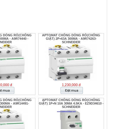
G DÒNG RÒ(CHỐNG
APTOMAT CHỐNG DÒNG RÒ(CHỐNG
300MA - A9R74440 -
GIẬT) 2P+63A 300MA - A9R74263-
NEIDER
SCHNEIDER
20,000 đ
1,230,000 đ
G DÒNG RÒ(CHỐNG
APTOMAT CHỐNG DÒNG RÒ(CHỐNG
 300MA - A9R14491-
GIẬT) 1P+N 10A 30MA 4.5KA - EZ9D34610 -
NEIDER
SCHNEIDER