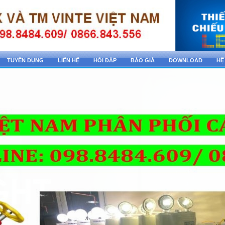
TUYỂN DỤNG
LIÊN HỆ
HỎI ĐÁP
BÁO GIÁ
DOWNLOAD
HỆ