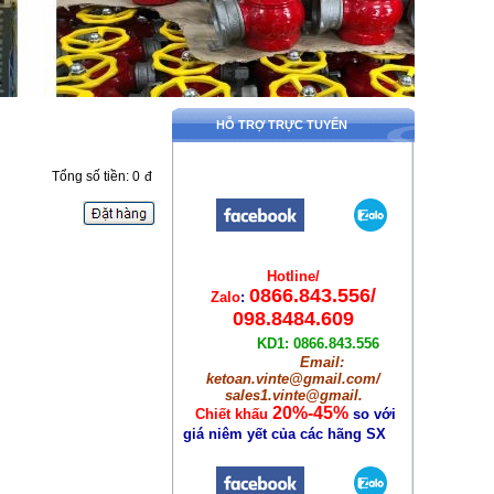
HỖ TRỢ TRỰC TUYẾN
Tổng số tiền: 0
đ
Hotline/
0866.843.556/
Zalo
:
098.8484.609
KD1: 0866.843.556
Email:
ketoan.vinte@gmail.com/
sales1.vinte@gmail.
20%-45%
Chiết khấu
so với
giá niêm yết
của các hãng SX