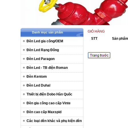
GIỎ HÀNG
Danh mục sản phẩm
STT
Sản phẩ
Đèn Led gia công/OEM
Đèn Led Rạng Đông
Đèn Led Paragon
Đèn Led - TB điện Roman
Đèn Kentom
Đèn Led Duhal
Thiết bị điện Dobo Hàn Quốc
Đèn gia công cao cấp Vinte
Đèn cao cấp Maxspid
Các loại đèn khác và phụ kiện đèn