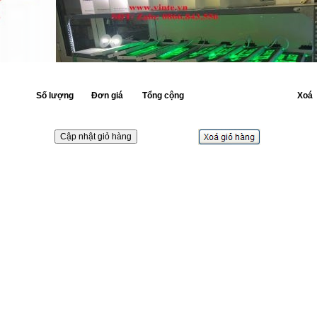
m
Số lượng
Đơn giá
Tổng cộng
Xoá