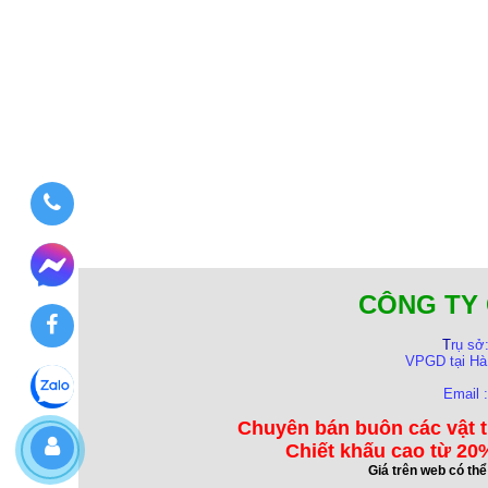
CÔNG TY 
T
rụ sở
VPGD tại Hà
Email 
Chuyên bán buôn các vật t
Chiết khấu cao từ 20%
Giá trên web có th